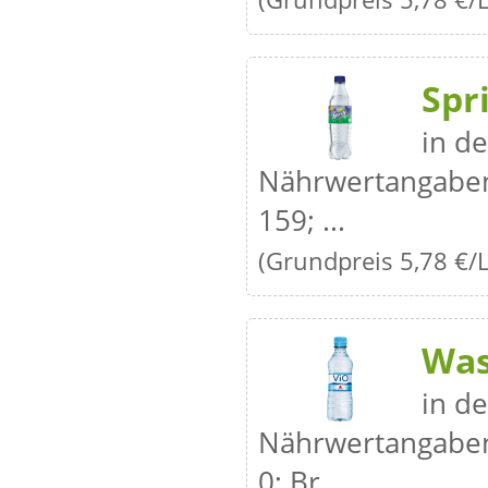
Spr
in de
Nährwertangaben 
159; ...
(Grundpreis 5,78 €/L
Was
in de
Nährwertangaben 
0; Br...