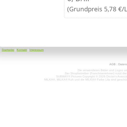
(Grundpreis 5,78 €/L
Startseite
|
Kontakt
|
Impressum
AGB
|
Daten
Die verwendeten Bilder und Logos unt
Der Shopbetreiber (Franchisenehmer) nutzt di
SUBWAY® Pictures Copyright © 2026 Doctor's Associat
MILKA®, MILKA® Kuh und die MILKA® Farbe Lila sind geschüt